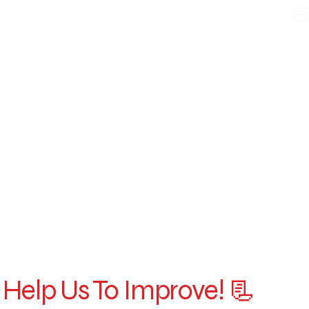
WE TAKE BOTH CORPORATE & PERSONAL BOOKING
Help Us To Improve! 📃